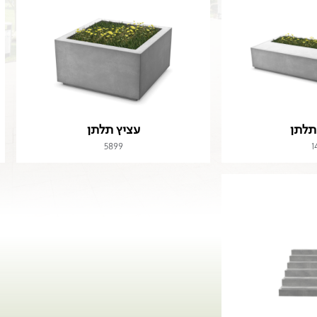
תלתן
עציץ תלתן
5899
1