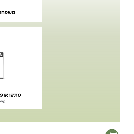
משפחת 
מתקן אופנ
990