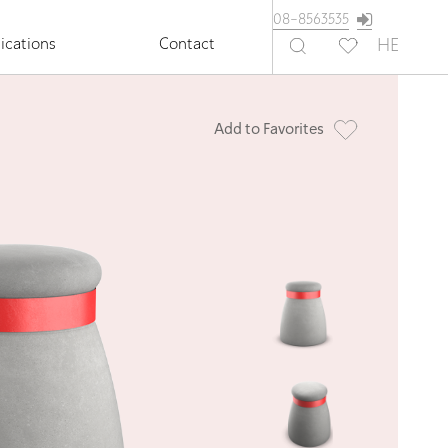
08-8563535
ications
Contact
HE
Add to Favorites