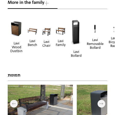
More in the family
La
Lavi
Lavi
Lavi
Lavi
Bicy
Lavi
Removable
Bench
Family
Chair
Ra
Wood
Bollard
Dustbin
Lavi
Bollard
תמונות