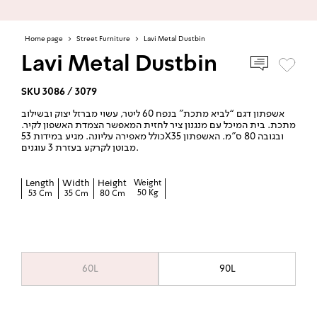
Home page
>
Street Furniture
>
Lavi Metal Dustbin
Lavi Metal Dustbin
SKU 3086 / 3079
אשפתון דגם “לביא מתכת” בנפח 60 ליטר, עשוי מברזל יצוק ובשילוב
מתכת. בית המיכל עם מנגנון ציר לחזית המאפשר הצמדת האשפון לקיר.
כולל מאפירה עליונה. מגיע במידות 53X35 ובגובה 80 ס”מ. האשפתון
מבוטן לקרקע בעזרת 3 עוגנים.
Length
Width
Height
Weight
50 Kg
53 Cm
35 Cm
80 Cm
60L
90L